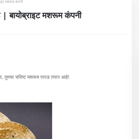
राइट मशरूम कंपनी
 | बायोब्राइट मशरूम कंपनी
ता, तुमचा चविष्ट मशरूम पापड तयार आहे!