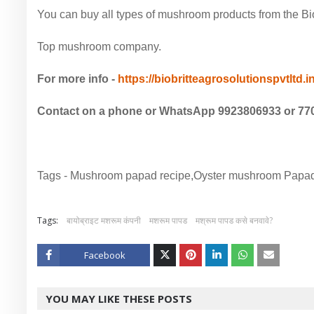
You can buy all types of mushroom products from the Biob
Top mushroom company.
For more info -
https://biobritteagrosolutionspvtltd.
Contact on a phone or WhatsApp 9923806933 or 77
Tags - Mushroom papad recipe,Oyster mushroom Papa
Tags:
बायोब्राइट मशरूम कंपनी
मशरूम पापड
मश्रूम पापड कसे बनवावे?
Facebook
Twitt
YOU MAY LIKE THESE POSTS
er