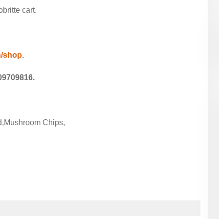
ritte cart.
in/shop
.
09709816.
d,Mushroom Chips,