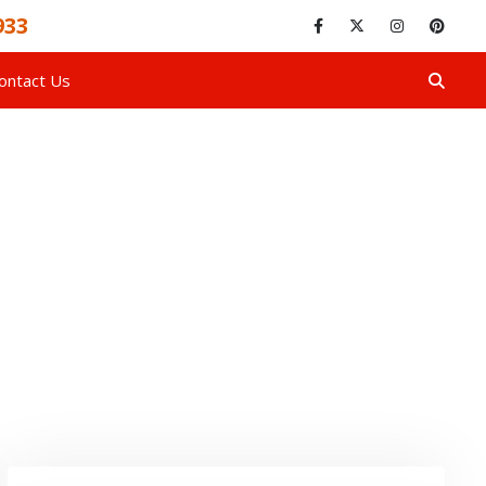
933
ontact Us