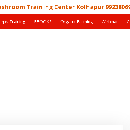
shroom Training Center Kolhapur 9923806
eps Training
EBOOKS
Organic Farming
Webinar
C